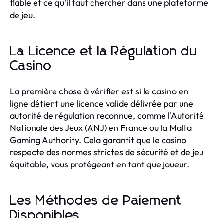
fiable et ce qu'il faut chercher dans une plateforme
de jeu.
La Licence et la Régulation du
Casino
La première chose à vérifier est si le casino en
ligne détient une licence valide délivrée par une
autorité de régulation reconnue, comme l'Autorité
Nationale des Jeux (ANJ) en France ou la Malta
Gaming Authority. Cela garantit que le casino
respecte des normes strictes de sécurité et de jeu
équitable, vous protégeant en tant que joueur.
Les Méthodes de Paiement
Disponibles