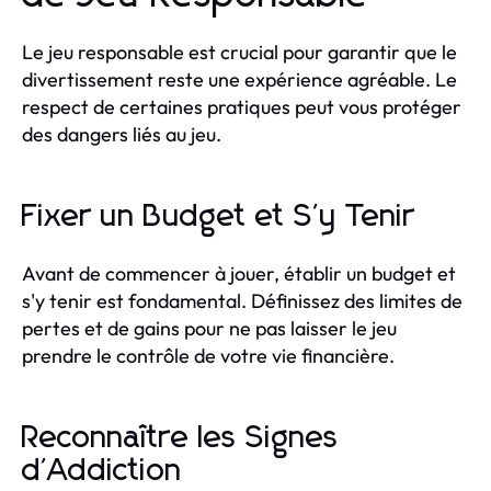
Le jeu responsable est crucial pour garantir que le
divertissement reste une expérience agréable. Le
respect de certaines pratiques peut vous protéger
des dangers liés au jeu.
Fixer un Budget et S'y Tenir
Avant de commencer à jouer, établir un budget et
s'y tenir est fondamental. Définissez des limites de
pertes et de gains pour ne pas laisser le jeu
prendre le contrôle de votre vie financière.
Reconnaître les Signes
d'Addiction