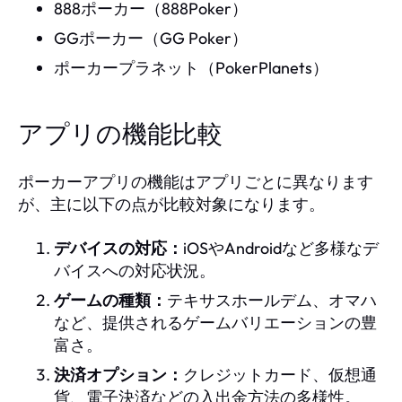
888ポーカー（888Poker）
GGポーカー（GG Poker）
ポーカープラネット（PokerPlanets）
アプリの機能比較
ポーカーアプリの機能はアプリごとに異なります
が、主に以下の点が比較対象になります。
デバイスの対応：
iOSやAndroidなど多様なデ
バイスへの対応状況。
ゲームの種類：
テキサスホールデム、オマハ
など、提供されるゲームバリエーションの豊
富さ。
決済オプション：
クレジットカード、仮想通
貨、電子決済などの入出金方法の多様性。