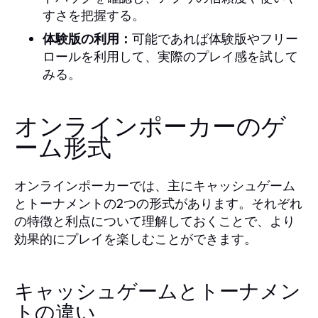
すさを把握する。
体験版の利用：
可能であれば体験版やフリー
ロールを利用して、実際のプレイ感を試して
みる。
オンラインポーカーのゲ
ーム形式
オンラインポーカーでは、主にキャッシュゲーム
とトーナメントの2つの形式があります。それぞれ
の特徴と利点について理解しておくことで、より
効果的にプレイを楽しむことができます。
キャッシュゲームとトーナメン
トの違い