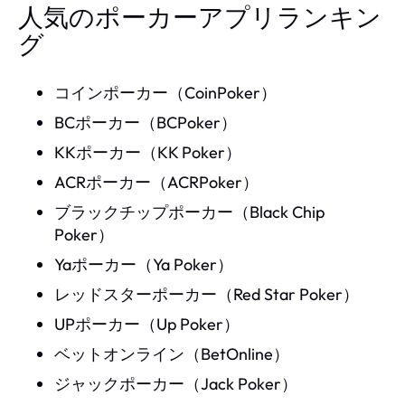
人気のポーカーアプリランキン
グ
コインポーカー（CoinPoker）
BCポーカー（BCPoker）
KKポーカー（KK Poker）
ACRポーカー（ACRPoker）
ブラックチップポーカー（Black Chip
Poker）
Yaポーカー（Ya Poker）
レッドスターポーカー（Red Star Poker）
UPポーカー（Up Poker）
ベットオンライン（BetOnline）
ジャックポーカー（Jack Poker）