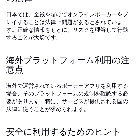
日本では、金銭を賭けてオンラインポーカーをプ
レイすることは法律上問題があるとされていま
す。正確な情報をもとに、リスクを理解して行動
することが大切です。
海外プラットフォーム利用の注
意点
海外で運営されているポーカーアプリを利用する
場合、そのプラットフォームの規制を確認する必
要があります。特に、サービスが提供される国の
法律に従うことが求められます。
安全に利用するためのヒント