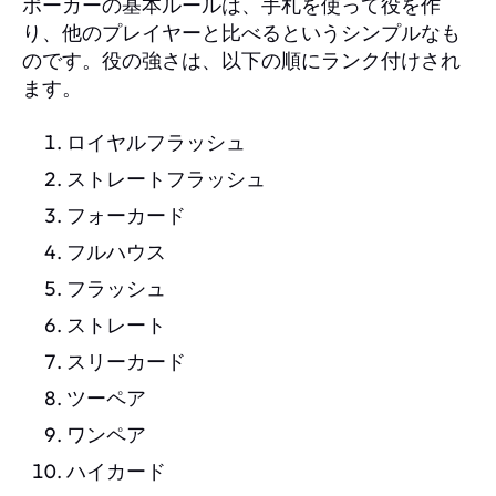
ポーカーの基本ルールは、手札を使って役を作
り、他のプレイヤーと比べるというシンプルなも
のです。役の強さは、以下の順にランク付けされ
ます。
ロイヤルフラッシュ
ストレートフラッシュ
フォーカード
フルハウス
フラッシュ
ストレート
スリーカード
ツーペア
ワンペア
ハイカード