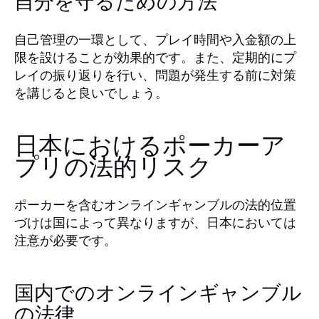
自分を守るための方法
自己管理の一環として、プレイ時間や入金額の上
限を設けることが効果的です。また、定期的にプ
レイの振り返りを行い、問題が発生する前に対策
を講じると良いでしょう。
日本におけるポーカーア
プリの法的リスク
ポーカーを含むオンラインギャンブルの法的位置
づけは国によって異なりますが、日本においては
注意が必要です。
国内でのオンラインギャンブル
の法律