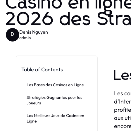
Casino en lign
2026 des Stra
Denis Nguyen
D
admin
Table of Contents
Le
Les Bases des Casinos en Ligne
Les ca
Stratégies Gagnantes pour les
d'Inte
Joueurs
profit
Les Meilleurs Jeux de Casino en
aux ut
Ligne
encore