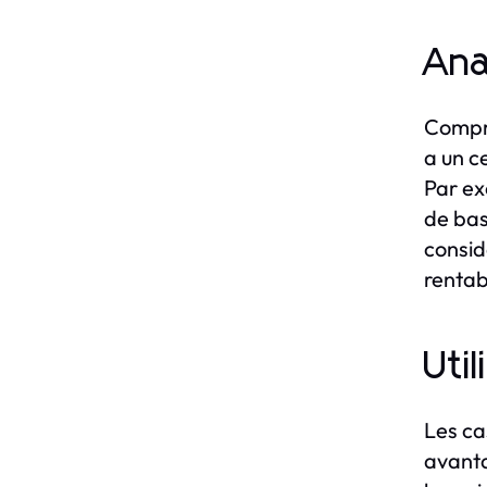
Ana
Compre
a un c
Par ex
de bas
consid
rentab
Uti
Les ca
avanta