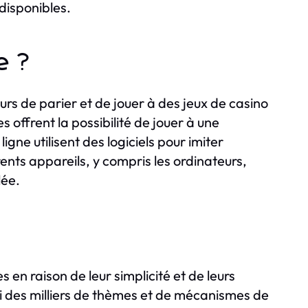
disponibles.
e ?
rs de parier et de jouer à des jeux de casino
s offrent la possibilité de jouer à une
igne utilisent des logiciels pour imiter
érents appareils, y compris les ordinateurs,
lée.
 en raison de leur simplicité et de leurs
mi des milliers de thèmes et de mécanismes de