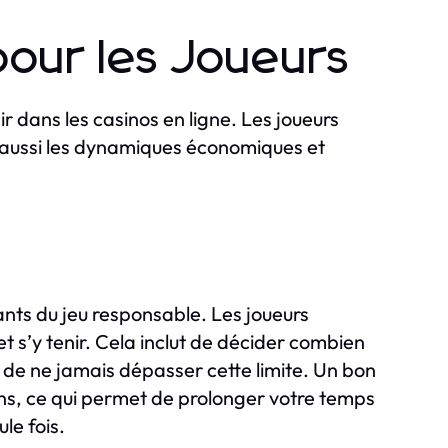
pour les Joueurs
r dans les casinos en ligne. Les joueurs
s aussi les dynamiques économiques et
tants du jeu responsable. Les joueurs
 s’y tenir. Cela inclut de décider combien
t de ne jamais dépasser cette limite. Un bon
ions, ce qui permet de prolonger votre temps
le fois.