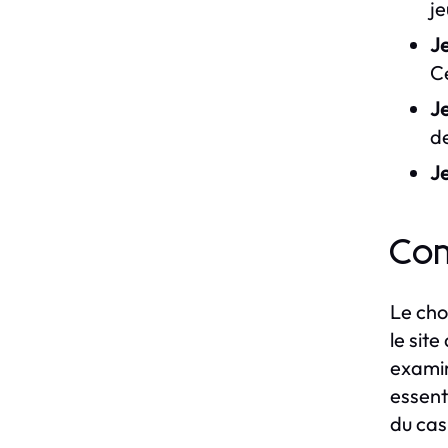
je
Je
Ce
Je
de
Je
Com
Le cho
le sit
examin
essent
du casi