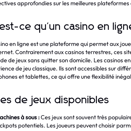
ctives approfondies sur les meilleures plateformes 
est-ce qu'un casino en lign
ino en ligne est une plateforme qui permet aux joueu
ternet. Contrairement aux casinos terrestres, ces site
de de jeux sans quitter son domicile. Les casinos en l
rience de jeu classique. Ils sont accessibles sur diff
hones et tablettes, ce qui offre une flexibilité inéga
es de jeux disponibles
chines à sous :
Ces jeux sont souvent très populaires
ckpots potentiels. Les joueurs peuvent choisir par