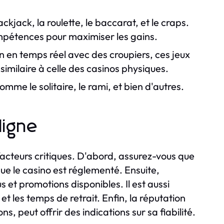
kjack, la roulette, le baccarat, et le craps.
ompétences pour maximiser les gains.
 en temps réel avec des croupiers, ces jeux
similaire à celle des casinos physiques.
mme le solitaire, le rami, et bien d'autres.
ligne
 facteurs critiques. D'abord, assurez-vous que
 que le casino est réglementé. Ensuite,
s et promotions disponibles. Il est aussi
t les temps de retrait. Enfin, la réputation
s, peut offrir des indications sur sa fiabilité.