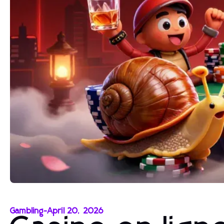
Gambling
-
April 20, 2026