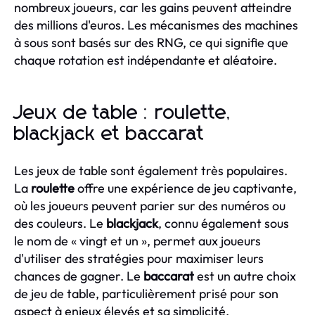
nombreux joueurs, car les gains peuvent atteindre
des millions d'euros. Les mécanismes des machines
à sous sont basés sur des RNG, ce qui signifie que
chaque rotation est indépendante et aléatoire.
Jeux de table : roulette,
blackjack et baccarat
Les jeux de table sont également très populaires.
La
roulette
offre une expérience de jeu captivante,
où les joueurs peuvent parier sur des numéros ou
des couleurs. Le
blackjack
, connu également sous
le nom de « vingt et un », permet aux joueurs
d'utiliser des stratégies pour maximiser leurs
chances de gagner. Le
baccarat
est un autre choix
de jeu de table, particulièrement prisé pour son
aspect à enjeux élevés et sa simplicité.