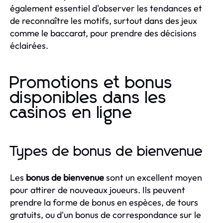
également essentiel d'observer les tendances et
de reconnaître les motifs, surtout dans des jeux
comme le baccarat, pour prendre des décisions
éclairées.
Promotions et bonus
disponibles dans les
casinos en ligne
Types de bonus de bienvenue
Les
bonus de bienvenue
sont un excellent moyen
pour attirer de nouveaux joueurs. Ils peuvent
prendre la forme de bonus en espèces, de tours
gratuits, ou d'un bonus de correspondance sur le