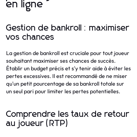
en ligne
Gestion de bankroll : maximiser
vos chances
La gestion de bankroll est cruciale pour tout joueur
souhaitant maximiser ses chances de succès.
Établir un budget précis et s'y tenir aide à éviter les
pertes excessives. Il est recommandé de ne miser
qu'un petit pourcentage de sa bankroll totale sur
un seul pari pour limiter les pertes potentielles.
Comprendre les taux de retour
au joueur (RTP)