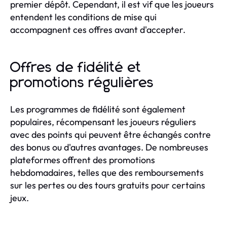
premier dépôt. Cependant, il est vif que les joueurs
entendent les conditions de mise qui
accompagnent ces offres avant d'accepter.
Offres de fidélité et
promotions régulières
Les programmes de fidélité sont également
populaires, récompensant les joueurs réguliers
avec des points qui peuvent être échangés contre
des bonus ou d'autres avantages. De nombreuses
plateformes offrent des promotions
hebdomadaires, telles que des remboursements
sur les pertes ou des tours gratuits pour certains
jeux.