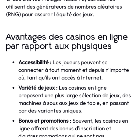
utilisent des générateurs de nombres aléatoires
(RNG) pour assurer l'équité des jeux.
Avantages des casinos en ligne
par rapport aux physiques
Accessibilité :
Les joueurs peuvent se
connecter à tout moment et depuis n'importe
où, tant qu'ils ont accès à Internet.
Variété de jeux :
Les casinos en ligne
proposent une plus large sélection de jeux, des
machines à sous aux jeux de table, en passant
par des variantes uniques.
Bonus et promotions :
Souvent, les casinos en
ligne offrent des bonus d'inscription et
d'autres promotions qui ne sont pas