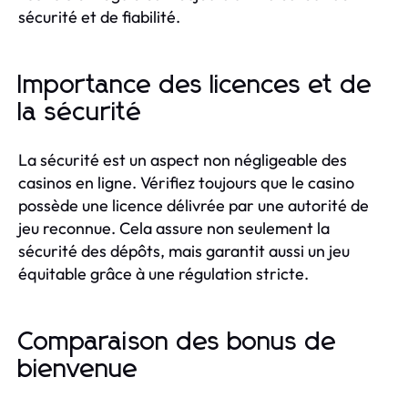
sécurité et de fiabilité.
Importance des licences et de
la sécurité
La sécurité est un aspect non négligeable des
casinos en ligne. Vérifiez toujours que le casino
possède une licence délivrée par une autorité de
jeu reconnue. Cela assure non seulement la
sécurité des dépôts, mais garantit aussi un jeu
équitable grâce à une régulation stricte.
Comparaison des bonus de
bienvenue