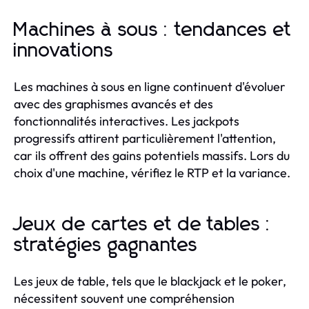
Machines à sous : tendances et
innovations
Les machines à sous en ligne continuent d'évoluer
avec des graphismes avancés et des
fonctionnalités interactives. Les jackpots
progressifs attirent particulièrement l'attention,
car ils offrent des gains potentiels massifs. Lors du
choix d'une machine, vérifiez le RTP et la variance.
Jeux de cartes et de tables :
stratégies gagnantes
Les jeux de table, tels que le blackjack et le poker,
nécessitent souvent une compréhension