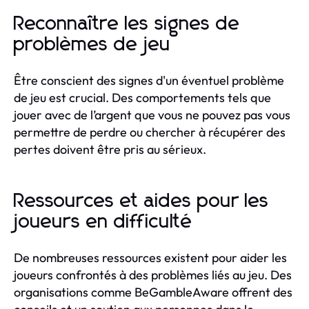
Reconnaître les signes de
problèmes de jeu
Être conscient des signes d'un éventuel problème
de jeu est crucial. Des comportements tels que
jouer avec de l’argent que vous ne pouvez pas vous
permettre de perdre ou chercher à récupérer des
pertes doivent être pris au sérieux.
Ressources et aides pour les
joueurs en difficulté
De nombreuses ressources existent pour aider les
joueurs confrontés à des problèmes liés au jeu. Des
organisations comme BeGambleAware offrent des