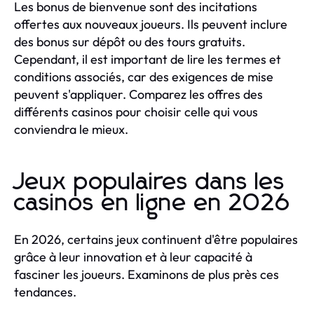
Les bonus de bienvenue sont des incitations
offertes aux nouveaux joueurs. Ils peuvent inclure
des bonus sur dépôt ou des tours gratuits.
Cependant, il est important de lire les termes et
conditions associés, car des exigences de mise
peuvent s'appliquer. Comparez les offres des
différents casinos pour choisir celle qui vous
conviendra le mieux.
Jeux populaires dans les
casinos en ligne en 2026
En 2026, certains jeux continuent d'être populaires
grâce à leur innovation et à leur capacité à
fasciner les joueurs. Examinons de plus près ces
tendances.