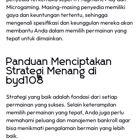
Microgaming. Masing-masing penyedia memiliki
gaya dan keuntungan tertentu, sehingga
mengenali spesifikasi dan keunggulan mereka akan
membantu Anda dalam memilih permainan yang
tepat untuk dimainkan.
Panduan Menciptakan
Strategi Menang di
byd108
Strategi yang baik adalah fondasi dari setiap
permainan yang sukses. Selain keterampilan
memilih permainan yang tepat, Anda juga perlu
memahami peluang dan manajemen bankroll agar
bisa menikmati pengalaman bermain yang lebih
baik.