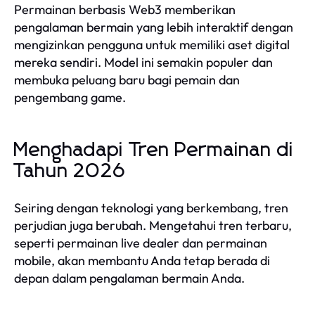
Permainan berbasis Web3 memberikan
pengalaman bermain yang lebih interaktif dengan
mengizinkan pengguna untuk memiliki aset digital
mereka sendiri. Model ini semakin populer dan
membuka peluang baru bagi pemain dan
pengembang game.
Menghadapi Tren Permainan di
Tahun 2026
Seiring dengan teknologi yang berkembang, tren
perjudian juga berubah. Mengetahui tren terbaru,
seperti permainan live dealer dan permainan
mobile, akan membantu Anda tetap berada di
depan dalam pengalaman bermain Anda.