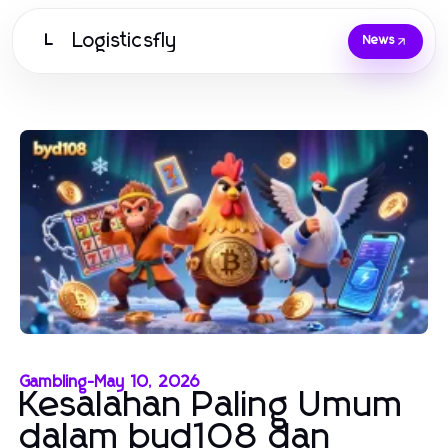
Logisticsfly
L
News
Gambling
-
May 10, 2026
Kesalahan Paling Umum
dalam byd108 dan