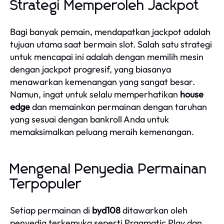
Strategi Memperoleh Jackpot
Bagi banyak pemain, mendapatkan jackpot adalah
tujuan utama saat bermain slot. Salah satu strategi
untuk mencapai ini adalah dengan memilih mesin
dengan jackpot progresif, yang biasanya
menawarkan kemenangan yang sangat besar.
Namun, ingat untuk selalu memperhatikan
house
edge
dan memainkan permainan dengan taruhan
yang sesuai dengan bankroll Anda untuk
memaksimalkan peluang meraih kemenangan.
Mengenal Penyedia Permainan
Terpopuler
Setiap permainan di
byd108
ditawarkan oleh
penyedia terkemuka seperti Pragmatic Play dan