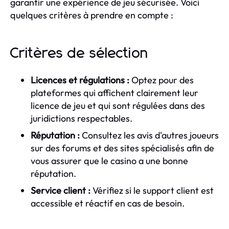
garantir une expérience de jeu sécurisée. Voici
quelques critères à prendre en compte :
Critères de sélection
Licences et régulations :
Optez pour des
plateformes qui affichent clairement leur
licence de jeu et qui sont régulées dans des
juridictions respectables.
Réputation :
Consultez les avis d'autres joueurs
sur des forums et des sites spécialisés afin de
vous assurer que le casino a une bonne
réputation.
Service client :
Vérifiez si le support client est
accessible et réactif en cas de besoin.