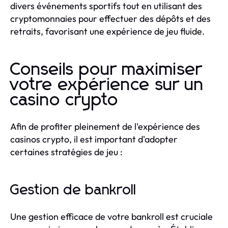
divers événements sportifs tout en utilisant des
cryptomonnaies pour effectuer des dépôts et des
retraits, favorisant une expérience de jeu fluide.
Conseils pour maximiser
votre expérience sur un
casino crypto
Afin de profiter pleinement de l'expérience des
casinos crypto, il est important d'adopter
certaines stratégies de jeu :
Gestion de bankroll
Une gestion efficace de votre bankroll est cruciale