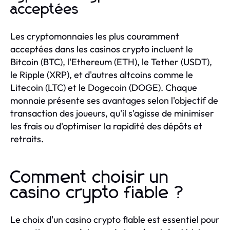
acceptées
Les cryptomonnaies les plus couramment
acceptées dans les casinos crypto incluent le
Bitcoin (BTC), l'Ethereum (ETH), le Tether (USDT),
le Ripple (XRP), et d'autres altcoins comme le
Litecoin (LTC) et le Dogecoin (DOGE). Chaque
monnaie présente ses avantages selon l'objectif de
transaction des joueurs, qu'il s'agisse de minimiser
les frais ou d'optimiser la rapidité des dépôts et
retraits.
Comment choisir un
casino crypto fiable ?
Le choix d'un casino crypto fiable est essentiel pour