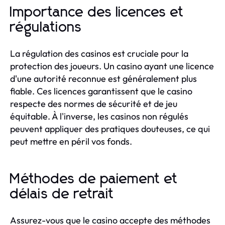
Importance des licences et
régulations
La régulation des casinos est cruciale pour la
protection des joueurs. Un casino ayant une licence
d'une autorité reconnue est généralement plus
fiable. Ces licences garantissent que le casino
respecte des normes de sécurité et de jeu
équitable. À l'inverse, les casinos non régulés
peuvent appliquer des pratiques douteuses, ce qui
peut mettre en péril vos fonds.
Méthodes de paiement et
délais de retrait
Assurez-vous que le casino accepte des méthodes