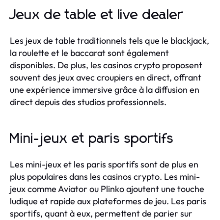
Jeux de table et live dealer
Les jeux de table traditionnels tels que le blackjack,
la roulette et le baccarat sont également
disponibles. De plus, les casinos crypto proposent
souvent des jeux avec croupiers en direct, offrant
une expérience immersive grâce à la diffusion en
direct depuis des studios professionnels.
Mini-jeux et paris sportifs
Les mini-jeux et les paris sportifs sont de plus en
plus populaires dans les casinos crypto. Les mini-
jeux comme Aviator ou Plinko ajoutent une touche
ludique et rapide aux plateformes de jeu. Les paris
sportifs, quant à eux, permettent de parier sur