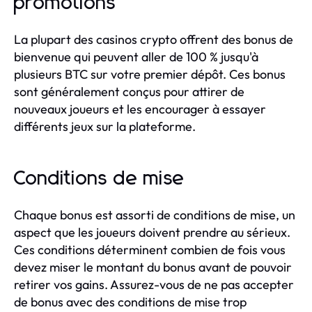
promotions
La plupart des casinos crypto offrent des bonus de
bienvenue qui peuvent aller de 100 % jusqu'à
plusieurs BTC sur votre premier dépôt. Ces bonus
sont généralement conçus pour attirer de
nouveaux joueurs et les encourager à essayer
différents jeux sur la plateforme.
Conditions de mise
Chaque bonus est assorti de conditions de mise, un
aspect que les joueurs doivent prendre au sérieux.
Ces conditions déterminent combien de fois vous
devez miser le montant du bonus avant de pouvoir
retirer vos gains. Assurez-vous de ne pas accepter
de bonus avec des conditions de mise trop