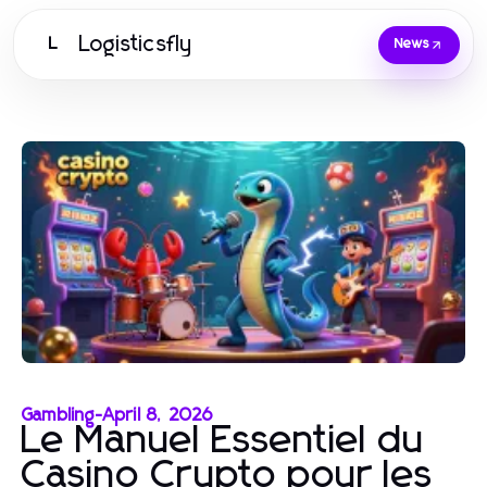
Logisticsfly
L
News
Gambling
-
April 8, 2026
Le Manuel Essentiel du
Casino Crypto pour les