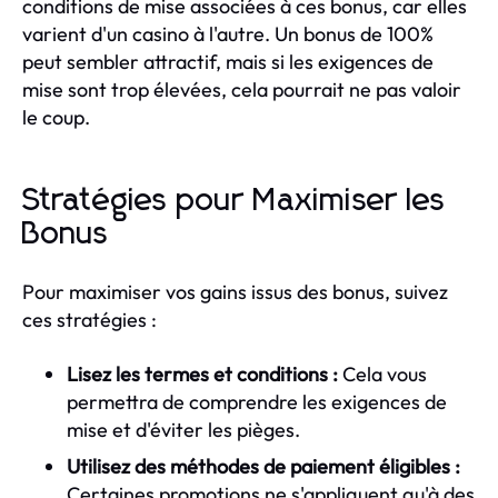
conditions de mise associées à ces bonus, car elles
varient d'un casino à l'autre. Un bonus de 100%
peut sembler attractif, mais si les exigences de
mise sont trop élevées, cela pourrait ne pas valoir
le coup.
Stratégies pour Maximiser les
Bonus
Pour maximiser vos gains issus des bonus, suivez
ces stratégies :
Lisez les termes et conditions :
Cela vous
permettra de comprendre les exigences de
mise et d'éviter les pièges.
Utilisez des méthodes de paiement éligibles :
Certaines promotions ne s'appliquent qu'à des