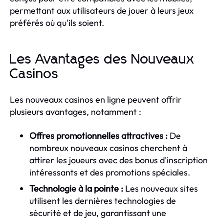
permettant aux utilisateurs de jouer à leurs jeux
préférés où qu'ils soient.
Les Avantages des Nouveaux
Casinos
Les nouveaux casinos en ligne peuvent offrir
plusieurs avantages, notamment :
Offres promotionnelles attractives :
De
nombreux nouveaux casinos cherchent à
attirer les joueurs avec des bonus d'inscription
intéressants et des promotions spéciales.
Technologie à la pointe :
Les nouveaux sites
utilisent les dernières technologies de
sécurité et de jeu, garantissant une