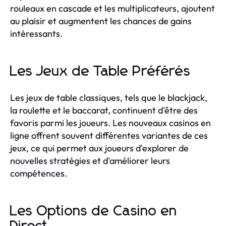
rouleaux en cascade et les multiplicateurs, ajoutent
au plaisir et augmentent les chances de gains
intéressants.
Les Jeux de Table Préférés
Les jeux de table classiques, tels que le blackjack,
la roulette et le baccarat, continuent d'être des
favoris parmi les joueurs. Les nouveaux casinos en
ligne offrent souvent différentes variantes de ces
jeux, ce qui permet aux joueurs d'explorer de
nouvelles stratégies et d'améliorer leurs
compétences.
Les Options de Casino en