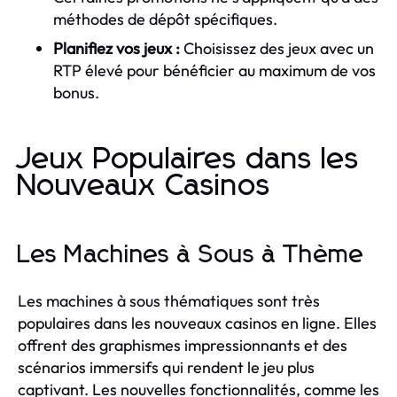
méthodes de dépôt spécifiques.
Planifiez vos jeux :
Choisissez des jeux avec un
RTP élevé pour bénéficier au maximum de vos
bonus.
Jeux Populaires dans les
Nouveaux Casinos
Les Machines à Sous à Thème
Les machines à sous thématiques sont très
populaires dans les nouveaux casinos en ligne. Elles
offrent des graphismes impressionnants et des
scénarios immersifs qui rendent le jeu plus
captivant. Les nouvelles fonctionnalités, comme les