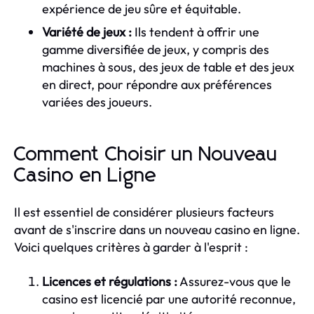
expérience de jeu sûre et équitable.
Variété de jeux :
Ils tendent à offrir une
gamme diversifiée de jeux, y compris des
machines à sous, des jeux de table et des jeux
en direct, pour répondre aux préférences
variées des joueurs.
Comment Choisir un Nouveau
Casino en Ligne
Il est essentiel de considérer plusieurs facteurs
avant de s'inscrire dans un nouveau casino en ligne.
Voici quelques critères à garder à l'esprit :
Licences et régulations :
Assurez-vous que le
casino est licencié par une autorité reconnue,