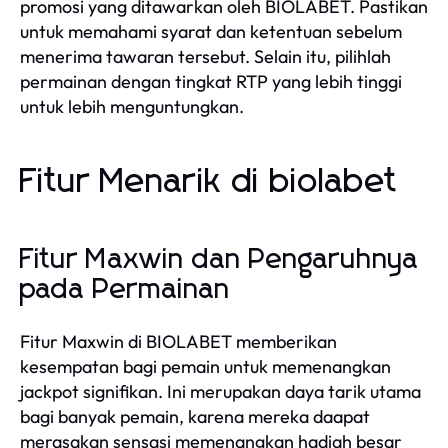
promosi yang ditawarkan oleh BIOLABET. Pastikan
untuk memahami syarat dan ketentuan sebelum
menerima tawaran tersebut. Selain itu, pilihlah
permainan dengan tingkat RTP yang lebih tinggi
untuk lebih menguntungkan.
Fitur Menarik di biolabet
Fitur Maxwin dan Pengaruhnya
pada Permainan
Fitur Maxwin di BIOLABET memberikan
kesempatan bagi pemain untuk memenangkan
jackpot signifikan. Ini merupakan daya tarik utama
bagi banyak pemain, karena mereka daapat
merasakan sensasi memenangkan hadiah besar