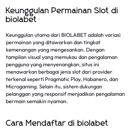
Keunggulan Permainan Slot di
biolabet
Keunggulan utama dari BIOLABET adalah variasi
permainan yang ditawarkan dan tingkat
kemenangan yang mengesankan. Dengan
tampilan visual yang memukau dan pengalaman
pengguna yang menyenangkan, situs ini
menawarkan berbagai jenis slot dari provider
terkenal seperti Pragmatic Play, Habanero, dan
Microgaming. Selain itu, sistem dukungan
pelanggan yang responsif menjadikan pengalaman
bermain semakin nyaman.
Cara Mendaftar di biolabet