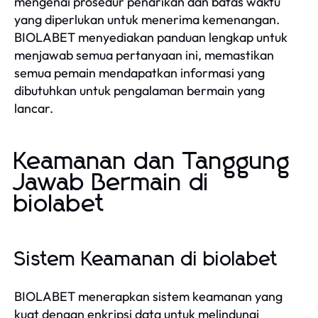
mengenai prosedur penarikan dan batas waktu
yang diperlukan untuk menerima kemenangan.
BIOLABET menyediakan panduan lengkap untuk
menjawab semua pertanyaan ini, memastikan
semua pemain mendapatkan informasi yang
dibutuhkan untuk pengalaman bermain yang
lancar.
Keamanan dan Tanggung
Jawab Bermain di
biolabet
Sistem Keamanan di biolabet
BIOLABET menerapkan sistem keamanan yang
kuat dengan enkripsi data untuk melindungi