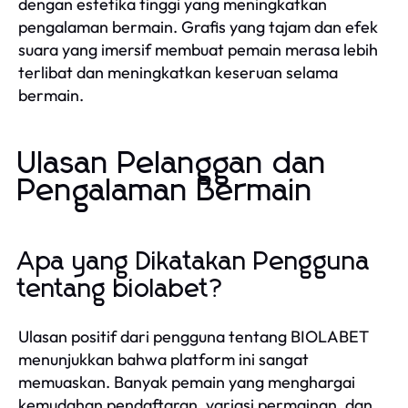
dengan estetika tinggi yang meningkatkan
pengalaman bermain. Grafis yang tajam dan efek
suara yang imersif membuat pemain merasa lebih
terlibat dan meningkatkan keseruan selama
bermain.
Ulasan Pelanggan dan
Pengalaman Bermain
Apa yang Dikatakan Pengguna
tentang biolabet?
Ulasan positif dari pengguna tentang BIOLABET
menunjukkan bahwa platform ini sangat
memuaskan. Banyak pemain yang menghargai
kemudahan pendaftaran, variasi permainan, dan