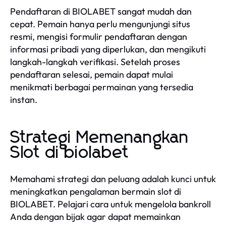
Pendaftaran di BIOLABET sangat mudah dan
cepat. Pemain hanya perlu mengunjungi situs
resmi, mengisi formulir pendaftaran dengan
informasi pribadi yang diperlukan, dan mengikuti
langkah-langkah verifikasi. Setelah proses
pendaftaran selesai, pemain dapat mulai
menikmati berbagai permainan yang tersedia
instan.
Strategi Memenangkan
Slot di biolabet
Memahami strategi dan peluang adalah kunci untuk
meningkatkan pengalaman bermain slot di
BIOLABET. Pelajari cara untuk mengelola bankroll
Anda dengan bijak agar dapat memainkan