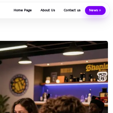
Home Page
About Us
Contact us
News