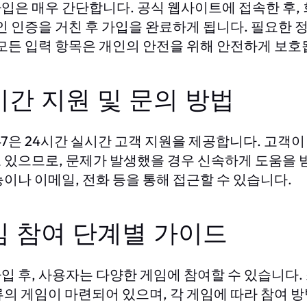
입은 매우 간단합니다. 공식 웹사이트에 접속한 후,
본인 인증을 거친 후 가입을 완료하게 됩니다. 필요한 
 모든 입력 항목은 개인의 안전을 위해 안전하게 보호
간 지원 및 문의 방법
247은 24시간 실시간 고객 지원을 제공합니다. 고객
 있으므로, 문제가 발생했을 경우 신속하게 도움을 받
능이나 이메일, 전화 등을 통해 접근할 수 있습니다.
임 참여 단계별 가이드
입 후, 사용자는 다양한 게임에 참여할 수 있습니다. 
류의 게임이 마련되어 있으며, 각 게임에 따라 참여 방