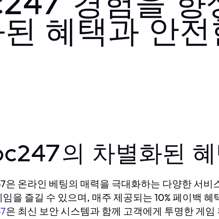
c247 경험을 
화된 혜택과 안전
bc247의 차별화된 
247은 온라인 베팅의 매력을 극대화하는 다양한 서비
게임을 즐길 수 있으며, 매주 제공되는 10% 페이백 
47
은 최신 보안 시스템과 함께 고객에게 투명한 게임