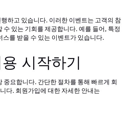
진행하고 있습니다. 이러한 이벤트는 고객의 참
 수 있는 기회를 제공합니다. 예를 들어, 특정
너스를 받을 수 있는 이벤트가 있습니다.
 이용 시작하기
장 중요합니다. 간단한 절차를 통해 빠르게 회
됩니다. 회원가입에 대한 자세한 안내는