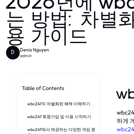
2026년에 wb
는 방법: 차별
용 가이드
Denis Nguyen
D
admin
Table of Contents
w
wbc247의 차별화된 혜택 이해하기
wbc
wbc247 회원가입 및 이용 시작하기
하게 
wbc2
wbc247에서 제공하는 다양한 게임 종