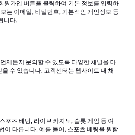
 회원가입 버튼을 클릭하여 기본 정보를 입력하
정보는 이메일, 비밀번호, 기본적인 개인정보 등
됩니다.
이 언제든지 문의할 수 있도록 다양한 채널을 마
을 수 있습니다. 고객센터는 웹사이트 내 채
스포츠 베팅, 라이브 카지노, 슬롯 게임 등 여
법이 다릅니다. 예를 들어, 스포츠 베팅을 원할