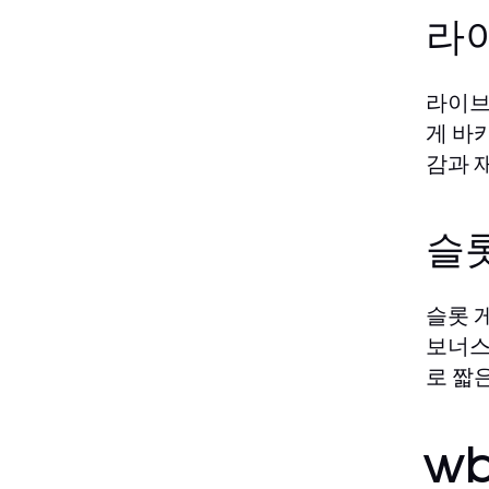
라
라이브
게 바
감과 
슬
슬롯 
보너스
로 짧
w